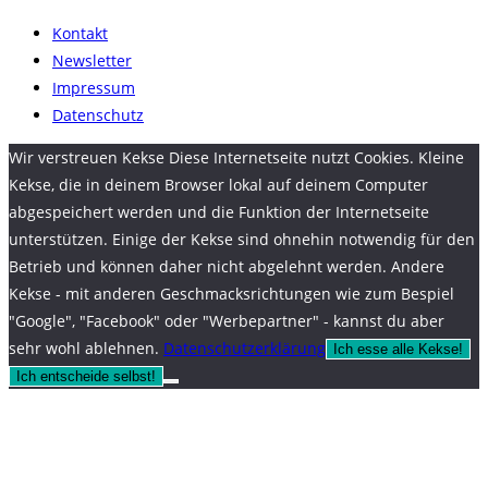
Kontakt
Newsletter
Impressum
Datenschutz
Wir verstreuen Kekse Diese Internetseite nutzt Cookies. Kleine
Kekse, die in deinem Browser lokal auf deinem Computer
abgespeichert werden und die Funktion der Internetseite
unterstützen. Einige der Kekse sind ohnehin notwendig für den
Betrieb und können daher nicht abgelehnt werden. Andere
Kekse - mit anderen Geschmacksrichtungen wie zum Bespiel
"Google", "Facebook" oder "Werbepartner" - kannst du aber
sehr wohl ablehnen.
Datenschutzerklärung
Ich esse alle Kekse!
Ich entscheide selbst!